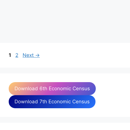
Page
Page
1
2
Next
→
Download 6th Economic Census
Download 7th Economic Census