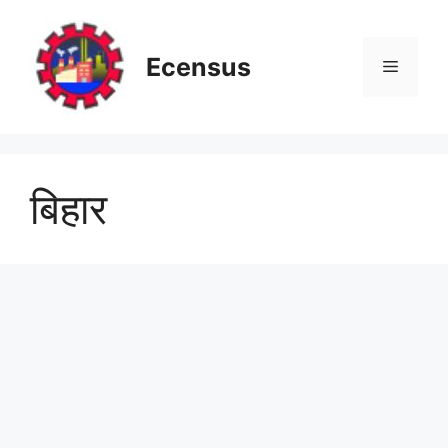
Skip
to
content
Ecensus
Menu
बिहार