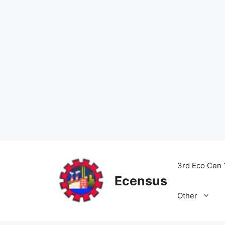
Skip
to
3rd Eco Cen 
content
Ecensus
Other