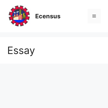
Skip
to
content
Ecensus
Menu
Essay