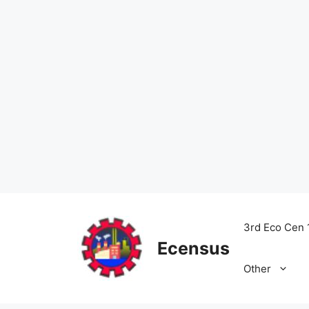
Skip
to
3rd Eco Cen 
content
Ecensus
Other