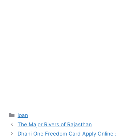
Categories
loan
The Major Rivers of Rajasthan
Dhani One Freedom Card Apply Online :