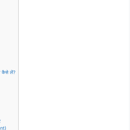
ैसे लें?
र
nt)