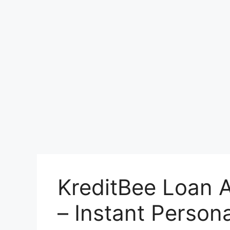
KreditBee Loan App
– Instant Person