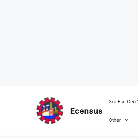
Skip
to
3rd Eco Cen 
content
Ecensus
Other