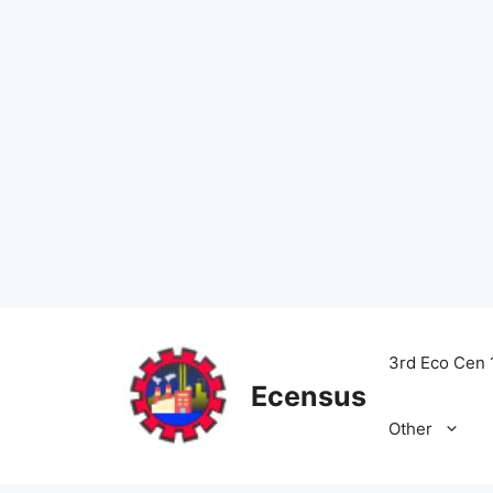
Skip
to
3rd Eco Cen 
content
Ecensus
Other