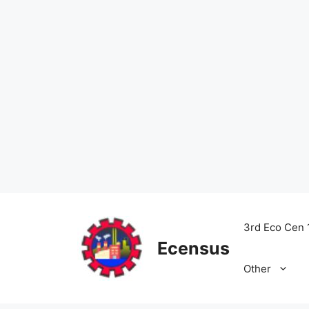
Skip
to
3rd Eco Cen 
content
Ecensus
Other