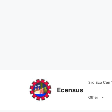
Skip
to
3rd Eco Cen 
content
Ecensus
Other