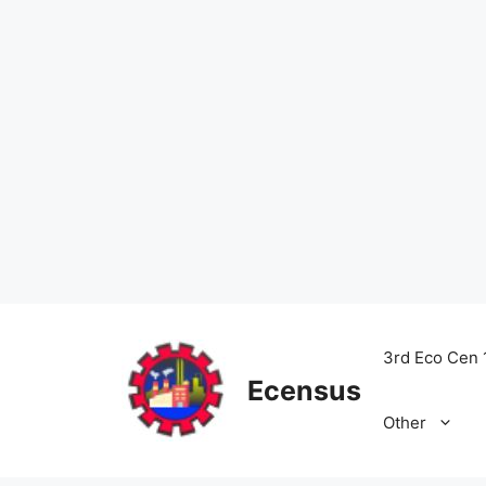
Skip
to
3rd Eco Cen 
content
Ecensus
Other