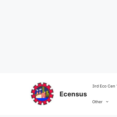
Skip
to
3rd Eco Cen 
content
Ecensus
Other