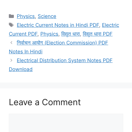
Categories
Physics
,
Science
Tags
Electric Current Notes in Hindi PDF
,
Electric
Current PDF
,
Physics
,
विद्युत धारा
,
विद्युत धारा PDF
निर्वाचन आयोग (Election Commission) PDF
Notes In Hindi
Electrical Distribution System Notes PDF
Download
Leave a Comment
Comment