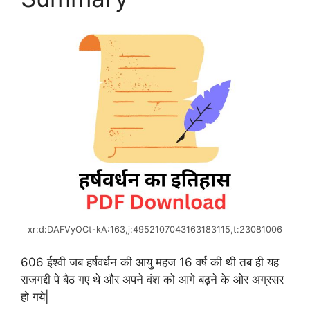
xr:d:DAFVyOCt-kA:163,j:4952107043163183115,t:23081006
606 ईश्वी जब हर्षवर्धन की आयु महज 16 वर्ष की थी तब ही यह
राजगद्दी पे बैठ गए थे और अपने वंश को आगे बढ़ने के ओर अग्रसर
हो गये|