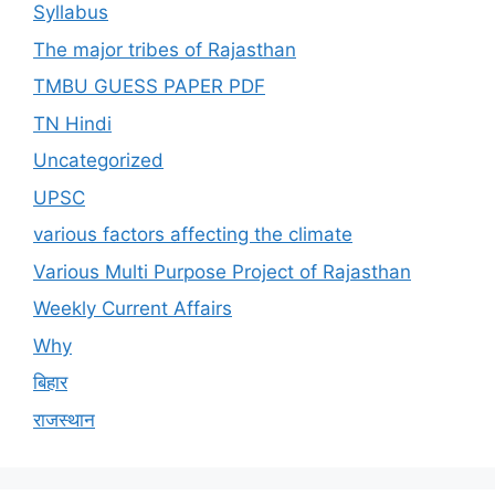
Syllabus
The major tribes of Rajasthan
TMBU GUESS PAPER PDF
TN Hindi
Uncategorized
UPSC
various factors affecting the climate
Various Multi Purpose Project of Rajasthan
Weekly Current Affairs
Why
बिहार
राजस्थान