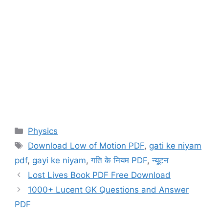
Categories
Physics
Tags
Download Low of Motion PDF
,
gati ke niyam
pdf
,
gayi ke niyam
,
गति के नियम PDF
,
न्यूटन
Lost Lives Book PDF Free Download
1000+ Lucent GK Questions and Answer
PDF