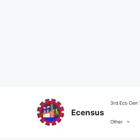
Skip
to
3rd Eco Cen 
content
Ecensus
Other