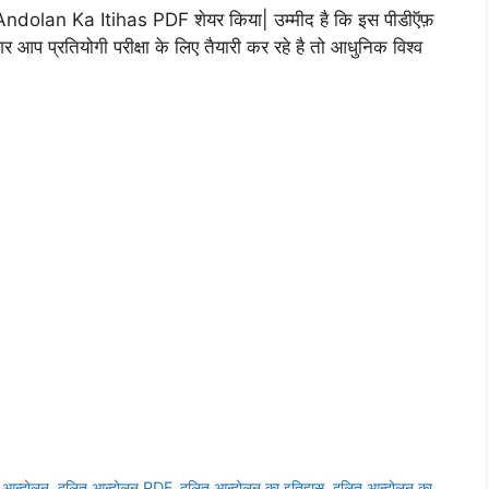
 Andolan Ka Itihas PDF शेयर किया| उम्मीद है कि इस पीडीऍफ़
प प्रतियोगी परीक्षा के लिए तैयारी कर रहे है तो आधुनिक विश्व
 आन्दोलन
,
दलित आन्दोलन PDF
,
दलित आन्दोलन का इतिहास
,
दलित आन्दोलन का