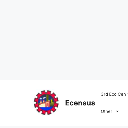
Skip
to
3rd Eco Cen 
content
Ecensus
Other