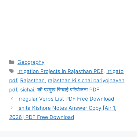
Categories
Geography
Tags
Irrigation Projects in Rajasthan PDF
,
irrigato
pdf
,
Rajasthan
,
rajasthan ki sichai pariyojnayen
pdf
,
sichai
,
की प्रमुख सिचाई परियोजना PDF
Irregular Verbs List PDF Free Download
Ishita Kishore Notes Answer Copy [Air 1,
2026] PDF Free Download