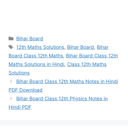
Categories
Bihar Board
Tags
12th Maths Solutions
,
Bihar Board
,
Bihar
Board Class 12th Maths
,
Bihar Board Class 12th
Maths Solutions in Hindi
,
Class 12th Maths
Solutions
Bihar Board Class 12th Maths Notes in Hindi
PDF Download
Bihar Board Class 12th Physics Notes in
Hindi PDF