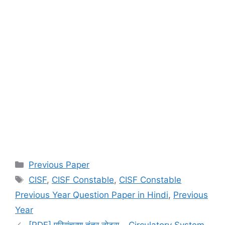
Categories
Previous Paper
Tags
CISF
,
CISF Constable
,
CISF Constable
Previous Year Question Paper in Hindi
,
Previous
Year
[PDF] परिसंचरण तंत्र नोट्स – Circulatory System